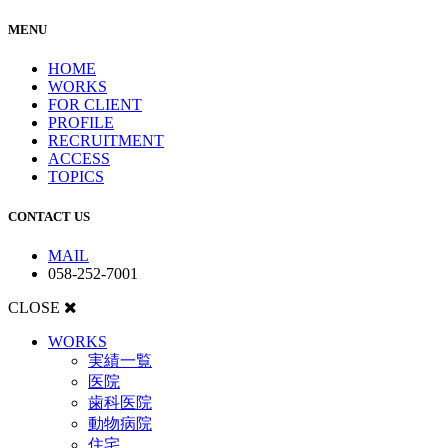
MENU
HOME
WORKS
FOR CLIENT
PROFILE
RECRUITMENT
ACCESS
TOPICS
CONTACT US
MAIL
058-252-7001
CLOSE
WORKS
実績一覧
医院
歯科医院
動物病院
住宅