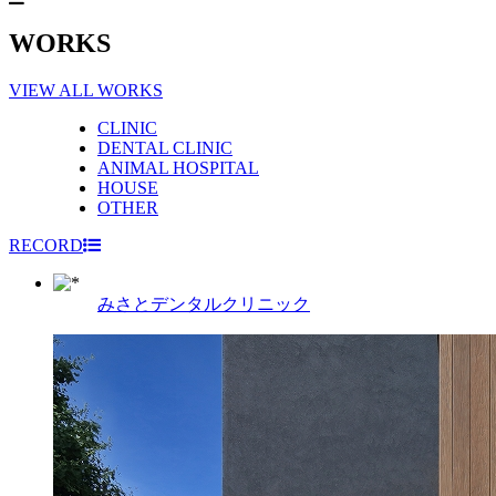
WORKS
VIEW ALL WORKS
CLINIC
DENTAL CLINIC
ANIMAL HOSPITAL
HOUSE
OTHER
RECORD
みさとデンタルクリニック