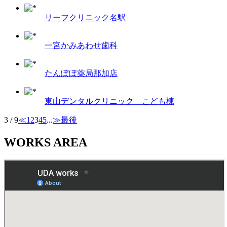
リーフクリニック名駅
一宮かみあわせ歯科
たんぽぽ薬局那加店
東山デンタルクリニック こども棟
3 / 9
≪
1
2
3
4
5
...
≫
最後
WORKS AREA