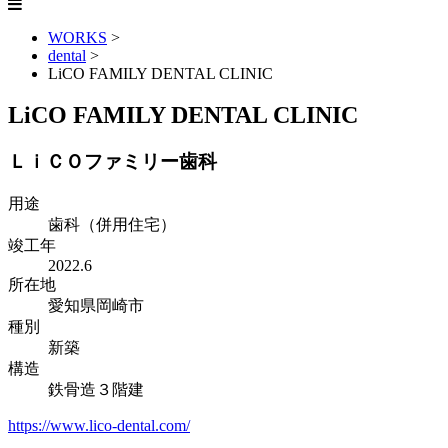
WORKS
>
dental
>
LiCO FAMILY DENTAL CLINIC
LiCO FAMILY DENTAL CLINIC
ＬｉＣＯファミリー歯科
用途
歯科（併用住宅）
竣工年
2022.6
所在地
愛知県岡崎市
種別
新築
構造
鉄骨造３階建
https://www.lico-dental.com/