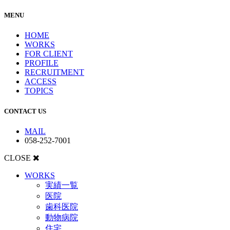
MENU
HOME
WORKS
FOR CLIENT
PROFILE
RECRUITMENT
ACCESS
TOPICS
CONTACT US
MAIL
058-252-7001
CLOSE
WORKS
実績一覧
医院
歯科医院
動物病院
住宅