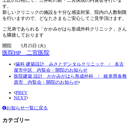
上記の日程にて、三井町の新・二宮医院の内覧会を行いま
す。
新しいクリニックの施設を十分な感染対策、院内の人数制限
を行いますので、どなたさまもご安心してご見学頂けます。
ご兄弟であられる「かかみがはら形成外科クリニック」さん
も隣接しております
開院 5月25日 (火)
医院HP 二宮医院
歯科 建築設計 みさとデンタルクリニック / 名古
屋市中区 内覧会・開院のお知らせ
医院建築 設計 かかみがはら形成外科 / 岐阜県各務
原市 内覧会・開院のお知らせ
PREV
NEXT
お知らせ一覧に戻る
カテゴリー