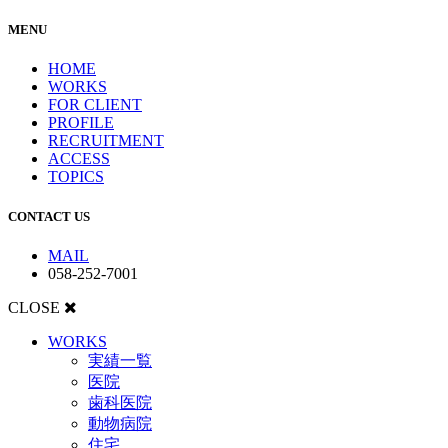
MENU
HOME
WORKS
FOR CLIENT
PROFILE
RECRUITMENT
ACCESS
TOPICS
CONTACT US
MAIL
058-252-7001
CLOSE
WORKS
実績一覧
医院
歯科医院
動物病院
住宅